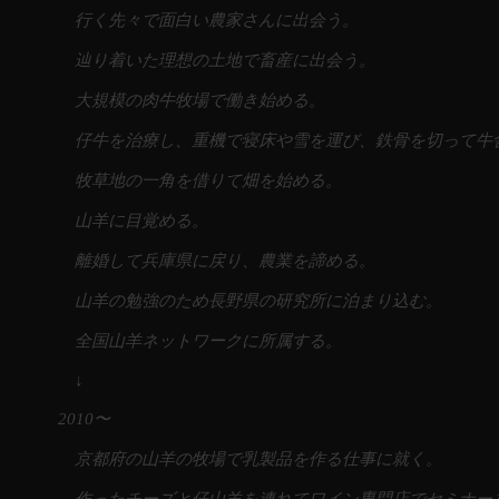
行く先々で面白い農家さんに出会う。
辿り着いた理想の土地で畜産に出会う。
大規模の肉牛牧場で働き始める。
仔牛を治療し、重機で寝床や雪を運び、鉄骨を切って牛
牧草地の一角を借りて畑を始める。
山羊に目覚める。
離婚して兵庫県に戻り、農業を諦める。
山羊の勉強のため長野県の研究所に泊まり込む。
全国山羊ネットワークに所属する。
↓
2010〜
京都府の山羊の牧場で乳製品を作る仕事に就く。