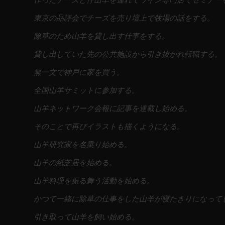
作ったチーズと仔山羊を連れてワイン専門店でセミナー
東京の品評会でチーズを売り壇上で牧場の話をする。
除草のため山羊を貸し出す仕事をする。
貸し出していた先の公共施設から引き抜かれ転職する。
無一文で神戸に家を買う。
全国山羊サミットに参加する。
山羊ネットワーク会報に記事を連載し始める。
そのことで再びイラストも描くようになる。
山羊研究家を名乗り始める。
山羊の紙芝居を始める。
山羊料理を振る舞う活動を始める。
かつて一緒に除草の仕事をした山羊が寝たきりになって
引き取って山羊を飼い始める。