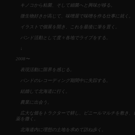
キノコから粘菌、そして細菌へと興味が移る。
微生物好きが高じて、味噌屋で味噌を作る仕事に就く。
イラストで個展を開き、これを最後に筆を置く。
バンド活動として度々各地でライブをする。
↓
2008〜
表現活動に限界を感じる。
バンドのレコーディング期間中に失踪する。
結婚して北海道に行く。
農業に出会う。
広大な畑をトラクターで耕し、ビニールマルチを敷き、
薬を撒く。
北海道内に理想の土地を求めて訪ね歩く。