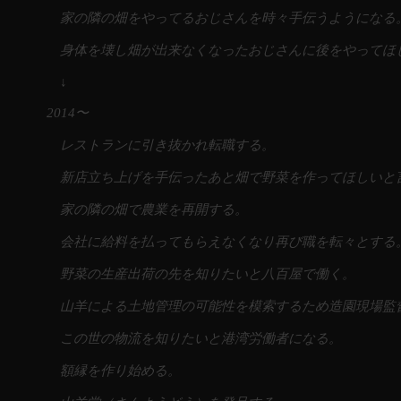
家の隣の畑をやってるおじさんを時々手伝うようになる
身体を壊し畑が出来なくなったおじさんに後をやってほ
↓
2014〜
レストランに引き抜かれ転職する。
新店立ち上げを手伝ったあと畑で野菜を作ってほしいと
家の隣の畑で農業を再開する。
会社に給料を払ってもらえなくなり再び職を転々とする
野菜の生産出荷の先を知りたいと八百屋で働く。
山羊による土地管理の可能性を模索するため造園現場監
この世の物流を知りたいと港湾労働者になる。
額縁を作り始める。