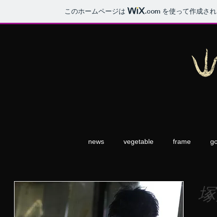
このホームページは
.com
を使って作成され
news
vegetable
frame
go
塚